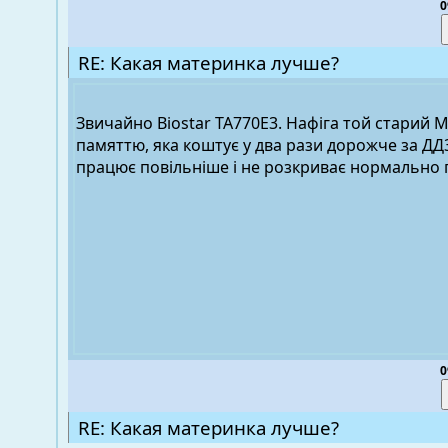
0
RE: Какая материнка лучше?
Звичайно Biostar TA770E3. Нафіга той старий М
памяттю, яка коштує у два рази дорожче за ДД
працює повільніше і не розкриває нормально
0
RE: Какая материнка лучше?