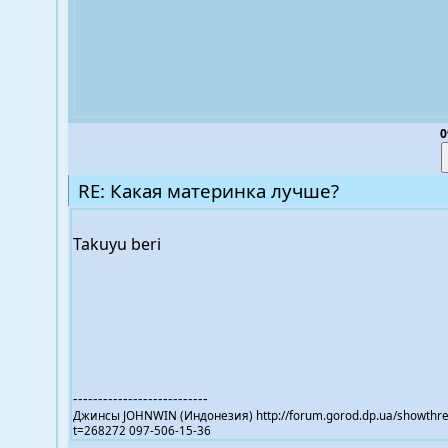
0
RE: Какая материнка лучше?
Takuyu beri
---------------------------
Джинсы JOHNWIN (Индонезия) http://forum.gorod.dp.ua/showthr
t=268272 097-506-15-36