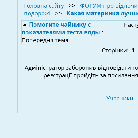
Головна сайту
>>
ФОРУМ про відпочи
подорожі
>>
Какая материнка лучш
◄
Помогите чайнику с
Наст
показателями теста воды
:
Попередня тема
Сторінки:
1
Адміністратор заборонив відповідати г
реєстрації пройдіть за посиланн
Учасники