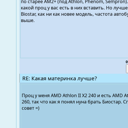
по старее AM2+ (под Athlon, Phenom, Sempron)
какой проц у вас есть в них вставить. Но лучше
Biostar, как ни как новее модель, частота автоб
выше.
0
RE: Какая материнка лучше?
Проц у меня AMD Athlon II X2 240 и есть AMD At
260, так что как я понял нуна брать Биостар. С
совет =)