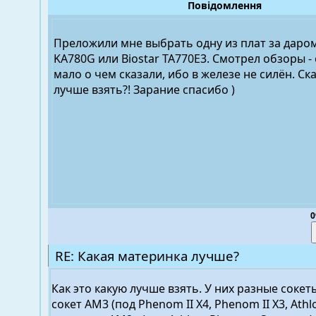
Повідомлення
Преложили мне выбрать одну из плат за даром
KA780G или Biostar TA770E3. Смотрел обзоры -
мало о чем сказали, ибо в железе не силён. Ск
лучше взять?! Зарание спасибо )
0
RE: Какая материнка лучше?
Как это какую лучше взять. У них разные сокеты
сокет AM3 (под Phenom II X4, Phenom II X3, Athlon