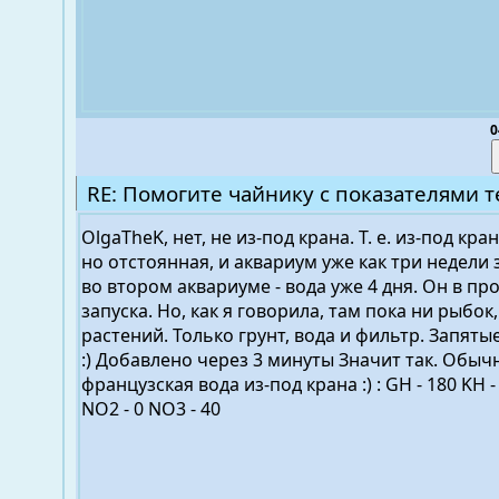
0
RE: Помогите чайнику с показателями т
OlgaTheK, нет, не из-под крана. Т. е. из-под кра
но отстоянная, и аквариум уже как три недели 
во втором аквариуме - вода уже 4 дня. Он в пр
запуска. Но, как я говорила, там пока ни рыбок,
растений. Только грунт, вода и фильтр. Запятые
:) Добавлено через 3 минуты Значит так. Обыч
французская вода из-под крана :) : GH - 180 KH - 
NO2 - 0 NO3 - 40