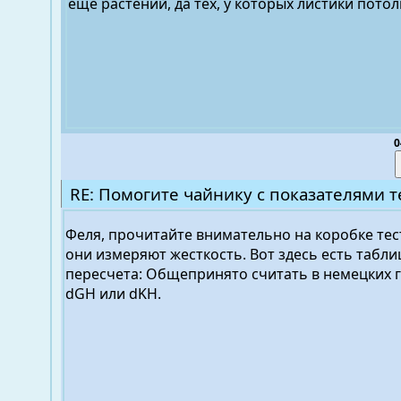
ещё растений, да тех, у которых листики пото
0
RE: Помогите чайнику с показателями т
Феля, прочитайте внимательно на коробке тест
они измеряют жесткость. Вот здесь есть табли
пересчета: Общепринято считать в немецких г
dGH или dKH.