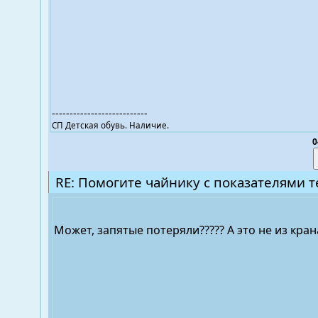
---------------------------
СП Детская обувь. Наличие.
0
RE: Помогите чайнику с показателями т
Может, запятые потеряли????? А это не из кран