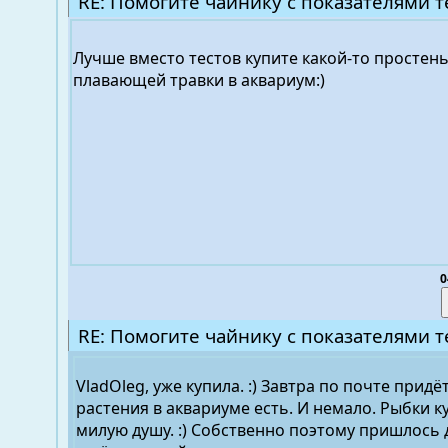
RE: Помогите чайнику с показателями т
Лучше вместо тестов купите какой-то простен
плавающей травки в аквариум:)
0
RE: Помогите чайнику с показателями т
VladOleg, уже купила. :) Завтра по почте придёт.
растения в аквариуме есть. И немало. Рыбки к
милую душу. :) Собственно поэтому пришлось 