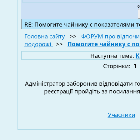
0
RE: Помогите чайнику с показателями т
Головна сайту
>>
ФОРУМ про відпочи
подорожі
>>
Помогите чайнику с по
Наступна тема:
К
Сторінки:
1
Адміністратор заборонив відповідати г
реєстрації пройдіть за посиланн
Учасники