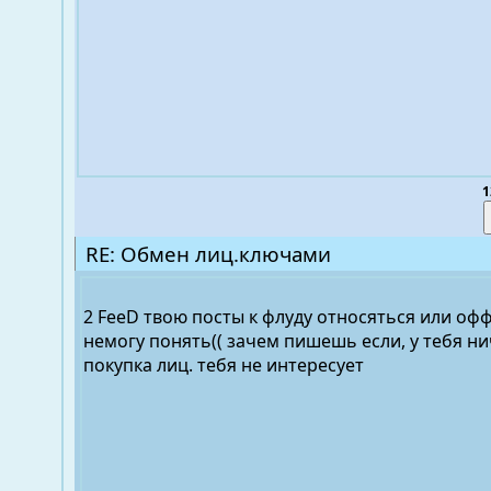
1
RE: Обмен лиц.ключами
2 FeeD твою посты к флуду относяться или оф
немогу понять(( зачем пишешь если, у тебя нич
покупка лиц. тебя не интересует