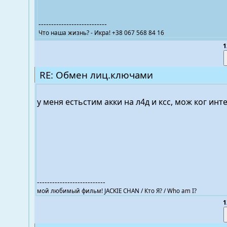
---------------------------
Что наша жизнь? - Икра! +38 067 568 84 16
1
RE: Обмен лиц.ключами
у меня естьстим акки на л4д и ксс, мож ког инт
---------------------------
мой любимый фильм! JACKIE CHAN / Кто Я? / Who am I?
1