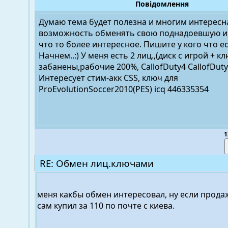
Повідомлення
Думаю тема будет полезна и многим интересн
возможность обменять свою поднадоевшую и
что то более интересное. Пишите у кого что ест
Начнем..:) У меня есть 2 лиц.,(диск с игрой + кл
забанены,рабочие 200%, CallofDuty4 CallofDu
Интересует стим-акк CSS, ключ для
ProEvolutionSoccer2010(PES) icq 446335354
1
RE: Обмен лиц.ключами
меня какбы обмен интересовал, ну если продаж
сам купил за 110 по почте с киева.