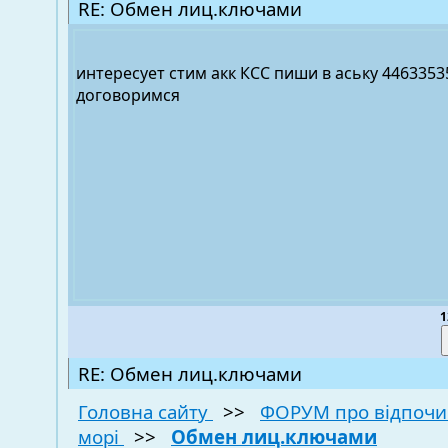
RE: Обмен лиц.ключами
интересует стим акк КСС пиши в аську 4463353
договоримся
1
RE: Обмен лиц.ключами
Головна сайту
>>
ФОРУМ про відпочи
морі
>>
Обмен лиц.ключами