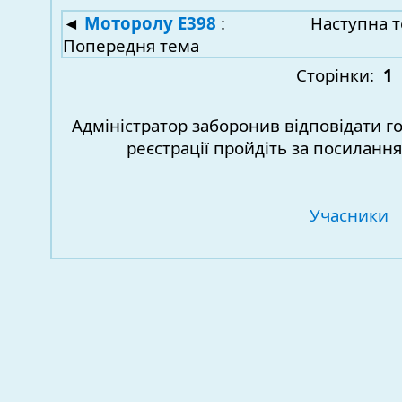
◄
Моторолу Е398
:
Наступна 
Попередня тема
Сторінки:
1
Адміністратор заборонив відповідати г
реєстрації пройдіть за посиланн
Учасники