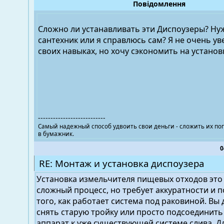
Повідомлення
Сложно ли устанавливать эти Диспоузеры? Ну
сантехник или я справлюсь сам? Я не очень ув
своих навыках, но хочу сэкономить на установ
---------------------------
Самый надежный способ удвоить свои деньги - сложить их по
в бумажник.
0
RE: Монтаж и установка диспоузера
Установка измельчителя пищевых отходов это
сложный процесс, но требует аккуратности и 
того, как работает система под раковиной. Вы
снять старую тройку или просто подсоединит
аппарат к уже существующей системе слива. Д