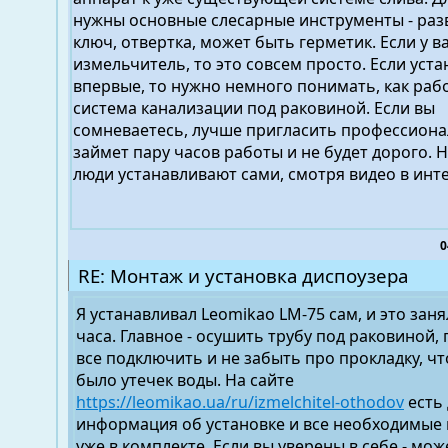
нужны основные слесарные инструменты - ра
ключ, отвертка, может быть герметик. Если у в
измельчитель, то это совсем просто. Если уст
впервые, то нужно немного понимать, как раб
система канализации под раковиной. Если вы
сомневаетесь, лучше пригласить профессионал
займет пару часов работы и не будет дорого. 
люди устанавливают сами, смотря видео в инт
0
RE: Монтаж и установка диспоузера
Я устанавливал Leomikao LM-75 сам, и это за
часа. Главное - осушить трубу под раковиной,
все подключить и не забыть про прокладку, ч
было утечек воды. На сайте
https://leomikao.ua/ru/izmelchitel-othodov
есть
информация об установке и все необходимые
уже в комплекте. Если вы уверены в себе - мож