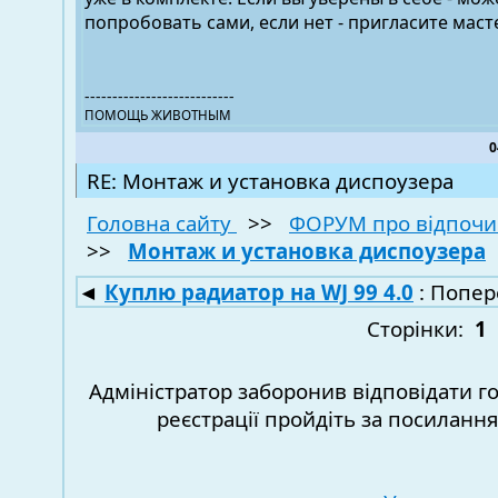
попробовать сами, если нет - пригласите маст
---------------------------
ПОМОЩЬ ЖИВОТНЫМ
0
RE: Монтаж и установка диспоузера
Головна сайту
>>
ФОРУМ про відпочи
>>
Монтаж и установка диспоузера
◄
Куплю радиатор на WJ 99 4.0
: Попер
Сторінки:
1
Адміністратор заборонив відповідати г
реєстрації пройдіть за посиланн