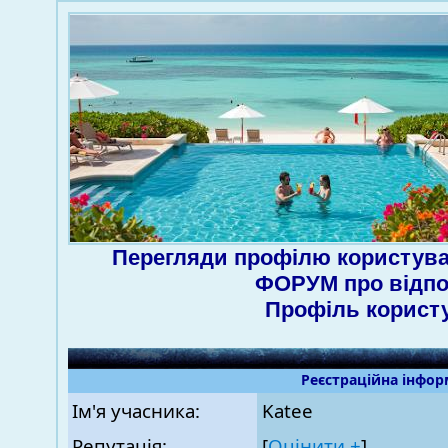
Перегляди профілю користува
ФОРУМ про відпо
Профіль корист
Реєстраційна інфор
Ім'я учасника:
Katee
Репутація:
[
Оцінити ±
]