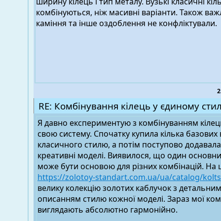
ширину кілець і тип металу. Вузькі класичні кі
комбінуються, ніж масивні варіанти. Також ва
каміння та інше оздоблення не конфліктували.
2
RE: Комбінування кілець у єдиному стил
Я давно експериментую з комбінуванням кілец
свою систему. Спочатку купила кілька базових 
класичного стилю, а потім поступово додавал
креативні моделі. Виявилося, що один основн
може бути основою для різних комбінацій. На 
https://zolotoy-standart.com.ua/ua/catalog/kolts
велику колекцію золотих каблучок з детальни
описанням стилю кожної моделі. Зараз мої ком
виглядають абсолютно гармонійно.