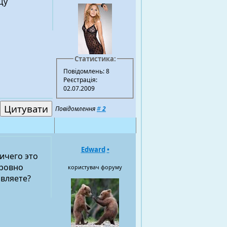
щу
Статистика:
Повідомлень: 8
Реєстрація:
02.07.2009
Повідомлення
#
2
Edward
•
ичего это
 ровно
користувач форуму
авляете?