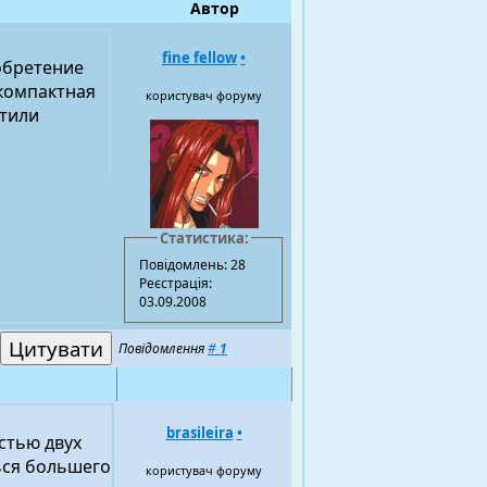
Автор
fine fellow
•
зобретение
 компактная
користувач форуму
стили
Статистика:
Повідомлень: 28
Реєстрація:
03.09.2008
Повідомлення
#
1
brasileira
•
стью двух
ться большего
користувач форуму