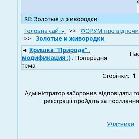
2
RE: Золотые и живородки
Головна сайту
>>
ФОРУМ про відпочи
>>
Золотые и живородки
◄
Кришка "Природа" ,
На
модификация :)
: Попередня
тема
Сторінки:
1
Адміністратор заборонив відповідати г
реєстрації пройдіть за посиланн
Учасники