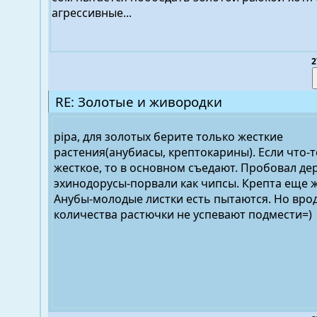
агрессивные...
2
RE: Золотые и живородки
pipa, для золотых берите только жесткие
растения(анубиасы, крептокарины). Если что-
жесткое, то в основном съедают. Пробовал де
эхинодорусы-порвали как чипсы. Крепта еще ж
Анубы-молодые листки есть пытаются. Но врод
количества растючки не успевают подмести=)