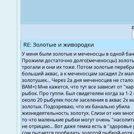
2
RE: Золотые и живородки
У меня были золотые и меченосцы в одной бан
Прожили достаточно долго(меченосцы) золоты
трогали и они их тоже. Потом золотые перебр
больший аквас, а к меченосцам засадил 2х ма
золотушек... Через 2а дня меченосцев не стало
ВАМ=) Мне кажется, что тут все зависит от "ха
рыбок. Про гуппи. Был свидетелем когда за 1-
около 20 рыбулек после заселения в аквас 2х 
золотых. Подозреваю, что их банально убила
жизнедеятельность золотух. Слизи от них много
то что маленькие рыбки могут очень "насолит
не отрицаю... Вот даже темка есть в "здоровье
сом пытается пообедать золотой рыбкой-хотя