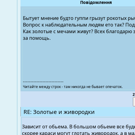
Повідомлення
Бытует мнение будто гуппи грызут рокотых ры
Вопрос к наблюдательным людям ето так? Под
Как золотые с мечами живут? Всех благодарю 
за помощь.
---------------------------
Читайте между строк - там никогда не бывает опечаток.
2
RE: Золотые и живородки
Зависит от обьема. В большом обьеме все буде
скорее караси могут глотать живородок, а в м