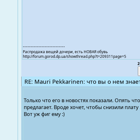
---------------------------
Распродажа вещей дочери, есть НОВАЯ обувь
http://forum.gorod.dp.ua/showthread.php?t=209311page=5
2
RE: Mauri Pekkarinen: что вы о нем знае
Только что его в новостях показали. Опять что
предлагает. Вроде хочет, чтобы снизили плату
Вот уж фиг ему :)