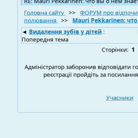
RE: Mauri Pekkarinen: что вы о нем знае
Головна сайту
>>
ФОРУМ про відпочи
полювання
>>
Mauri Pekkarinen: что
◄
Видалення зубів у дітей
:
Попередня тема
Сторінки:
1
Адміністратор заборонив відповідати г
реєстрації пройдіть за посиланн
Учасники