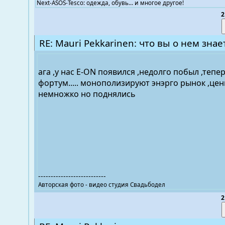
Next-ASOS-Tesco: одежда, обувь... и многое другое!
2
RE: Mauri Pekkarinen: что вы о нем знае
ага ,у нас E-ON появился ,недолго побыл ,тепе
фортум..... монополизируют энэрго рынок ,це
немножко но поднялись
---------------------------
Авторская фото - видео студия Свадьбодел
2