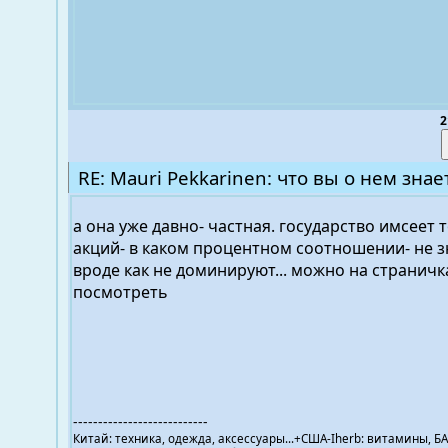
2
RE: Mauri Pekkarinen: что вы о нем знае
а она уже давно- частная. государство имсеет 
акций- в каком процентном соотношении- не 
вроде как не доминируют... можно на странич
посмотреть
---------------------------
Китай: техника, одежда, аксессуары...+США-Iherb: витамины, БА