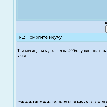
0
RE: Помогите неучу
Три месяца назад клеел на 400л. , ушло полтор
клея
---------------------------
Курю дурь, гоняю шары, последние 15 лет карьера не на взлете .