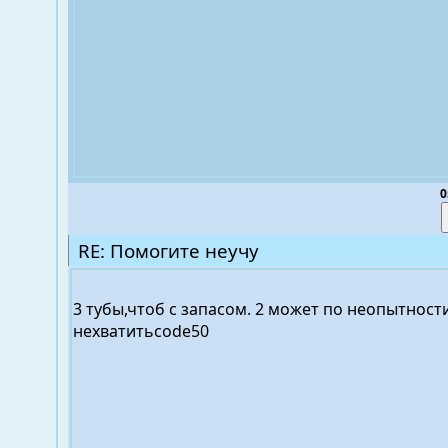
0
RE: Помогите неучу
3 тубы,чтоб с запасом. 2 может по неопытност
нехватитьcode50