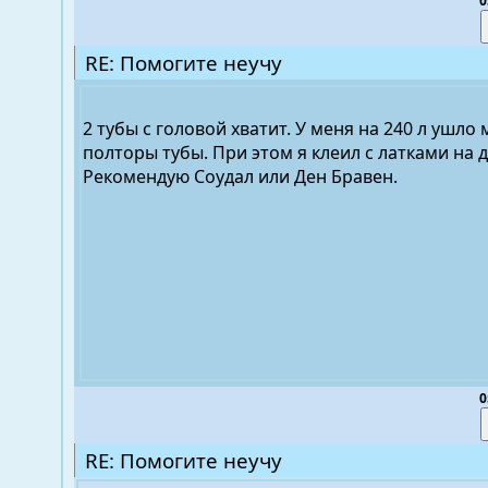
0
RE: Помогите неучу
2 тубы с головой хватит. У меня на 240 л ушло
полторы тубы. При этом я клеил с латками на д
Рекомендую Соудал или Ден Бравен.
0
RE: Помогите неучу