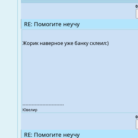
0
RE: Помогите неучу
Жорик наверное уже банку склеил:)
---------------------------
Ювелир
0
RE: Помогите неучу