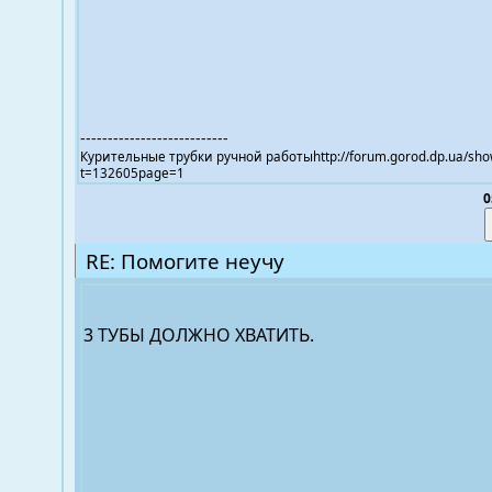
---------------------------
Курительные трубки ручной работыhttp://forum.gorod.dp.ua/sho
t=132605page=1
0
RE: Помогите неучу
3 ТУБЫ ДОЛЖНО ХВАТИТЬ.