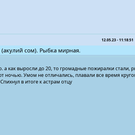
12.05.23 - 11:18:51
 (акулий сом). Рыбка мирная.
. а как выросли до 20, то громадные пожиралки стали, 
 ночью. Умом не отличались, плавали все время кругом
Спихнул в итоге к астрам отцу