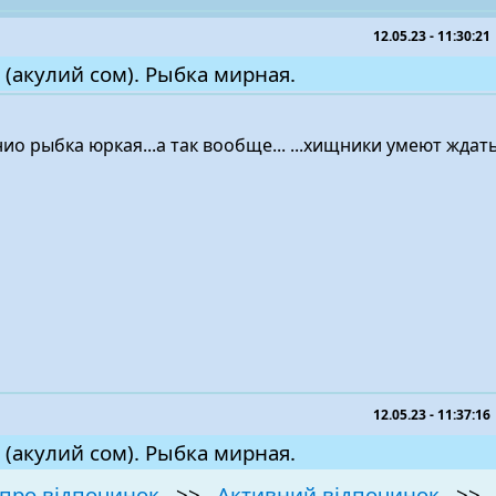
12.05.23 - 11:30:21
 (акулий сом). Рыбка мирная.
о рыбка юркая...а так вообще... ...хищники умеют ждать
12.05.23 - 11:37:16
 (акулий сом). Рыбка мирная.
про відпочинок
>>
Активний відпочинок
>