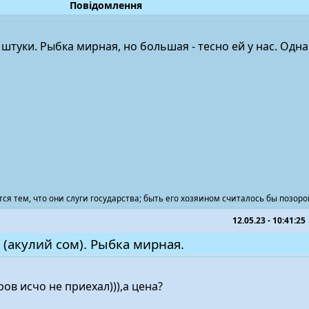
Повідомлення
штуки. Рыбка мирная, но большая - тесно ей у нас. Одна
ся тем, что они слуги государства; быть его хозяином считалось бы позоро
12.05.23 - 10:41:25
 (акулий сом). Рыбка мирная.
ов исчо не приехал))),а цена?