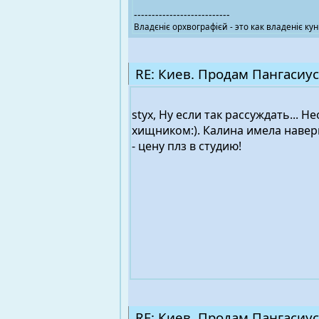
---------------------------
Владєніє орхвографієй - это как владеніє кун
RE: Киев. Продам Пангасиус
styx, Ну если так рассуждать...
хищником:). Калина имела наверн
- цену плз в студию!
RE: Киев. Продам Пангасиус