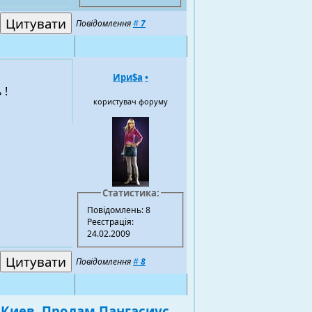
Повідомлення
#
7
Ири$а
•
 !
користувач форуму
Статистика:
Повідомлень: 8
Реєстрація:
24.02.2009
Повідомлення
#
8
>
Киев. Продам Пангасиус