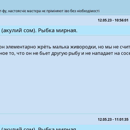
г-фу, настоясчіє мастєра нє пріміняют іво без ніобходімості
12.05.23 - 10:56:01
 (акулий сом). Рыбка мирная.
 Неон элементарно жрёть малька живородки, но мы не счи
ое то, что он не бьет другую рыбу и не нападает на сос
12.05.23 - 11:01:35
 (акулий сом). Рыбка мирная.