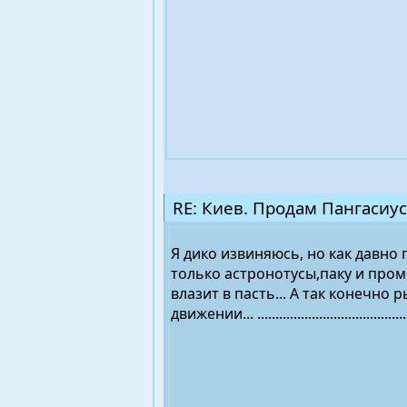
RE: Киев. Продам Пангасиус
Я дико извиняюсь, но как давно 
только астронотусы,паку и пром
влазит в пасть... А так конечн
движении... ...........................................