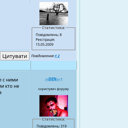
Статистика:
Повідомлень: 8
Реєстрація:
15.05.2009
Повідомлення
#
2
---DEN---
•
е с ними
и кто не
користувач форуму
в
Статистика:
Повідомлень: 319