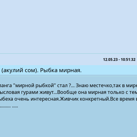
12.05.23 - 10:51:32
 (акулий сом). Рыбка мирная.
панга "мирной рыбкой" стал ?... Знаю местечко,так в мир
ысловая гурами живут...Вообще она мирная только с тем
о рыбеха очень интересная.Живчик конкретный.Все время 
....... .....