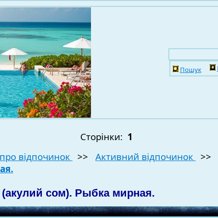
Пошук
Сторінки:
1
про відпочинок
>>
Активний відпочинок
>
ая.
 (акулий сом). Рыбка мирная.