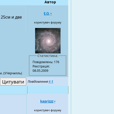
Автор
Е.О.
•
 25см и две
користувач форуму
Статистика:
Повідомлень: 176
Реєстрація:
08.05.2009
м. (У.Черчилль)
Повідомлення
#
1
kaprizzz
•
користувач форуму