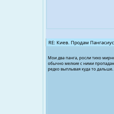
RE: Киев. Продам Пангасиус
Мои два панга, росли тихо мирно
обычно мелкие с ними пропадают
редко выплывая куда то дальше. 