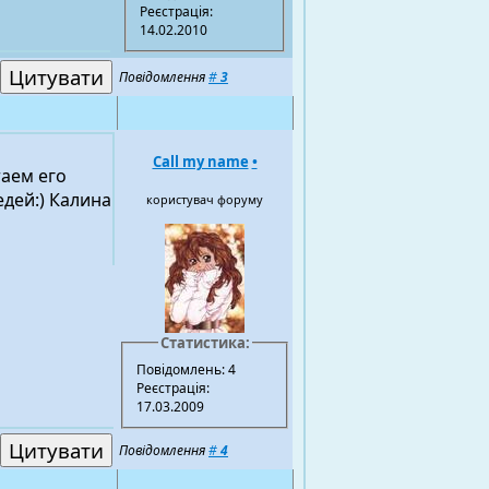
Реєстрація:
14.02.2010
Повідомлення
#
3
Call my name
•
таем его
едей:) Калина
користувач форуму
Статистика:
Повідомлень: 4
Реєстрація:
17.03.2009
Повідомлення
#
4