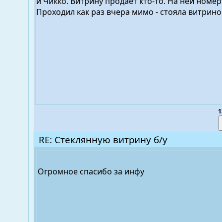
и Чикко. Витрину продает кто-то. На ней номер
Проходил как раз вчера мимо - стояла витриноч
1
RE: Стеклянную витрину б/у
Огромное спасибо за инфу