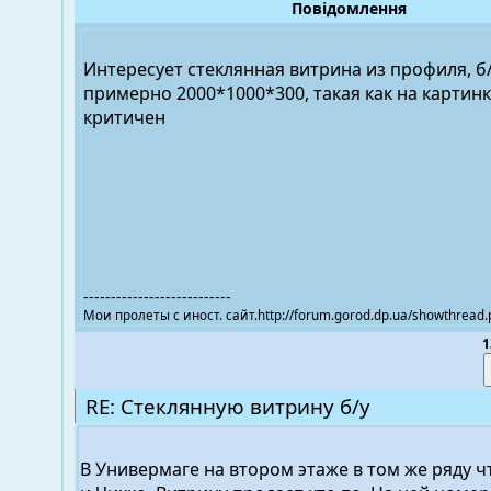
Повідомлення
Интересует стеклянная витрина из профиля, б/
примерно 2000*1000*300, такая как на картинк
критичен
---------------------------
Мои пролеты с иност. сайт.http://forum.gorod.dp.ua/showthread
1
RE: Стеклянную витрину б/у
В Универмаге на втором этаже в том же ряду ч