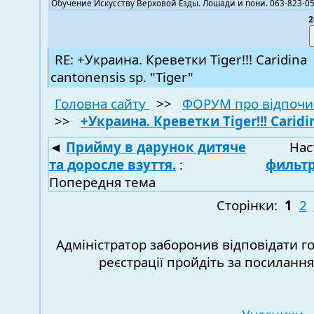
Обучение Искусству Верховой Езды. Лошади и пони. 063-823-05
2
RE: +Украина. Креветки Tiger!!! Caridina
cantonensis sp. "Tiger"
Головна сайту
>>
ФОРУМ про відпочи
>>
+Украина. Креветки Tiger!!! Caridin
◄
Прийму в дарунок дитяче
Нас
та доросле взуття.
:
фильтр
Попередня тема
Сторінки:
1
2
Адміністратор заборонив відповідати г
реєстрації пройдіть за посиланн