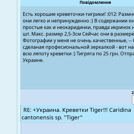
Повідомлення
Есть хорошие креветочки-тигрики! :012: Разм
они легко и непринужденно :) В содержании о
простые как и неокаридинки, правда икринок н
шт. Макс. размер 2,5-3см Сейчас они в размере 
Фотографии у меня не очень качественные, -
сделаная професиональной зеркалкой - вот на
всю ляпоту креветки :) Тигрята по 25 грн. Отп
Украине.
2
RE: +Украина. Креветки Tiger!!! Caridina
cantonensis sp. "Tiger"