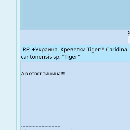
2
RE: +Украина. Креветки Tiger!!! Caridina
cantonensis sp. "Tiger"
А в ответ тишина!!!!
---------------------------