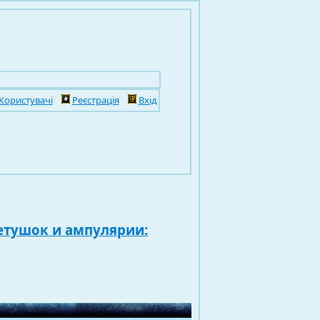
Користувачі
Реєстрація
Вхід
етушок и ампулярии: