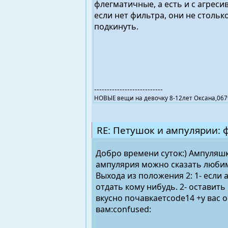
флегматичные, а есть и с агрес
если нет фильтра, они не столько
подкинуть.
---------------------------
НОВЫЕ вещи на девочку 8-12лет Оксана,0
RE: Петушок и ампулярии: 
Добро времени суток:) Ампуляш
ампулярия можно сказать любим
Выхода из положения 2: 1- если 
отдать кому нибудь. 2- оставит
вкусно почавкаетcode14 +у вас о
вам:confused: