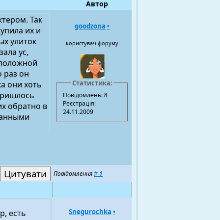
Автор
ктером. Так
goodzona
•
упила их и
ых улиток
користувач форуму
зала ус,
воположной
о раз он
Статистика:
ка они хоть
 Пришлось
Повідомлень: 8
Реєстрація:
их обратно в
24.11.2009
усанными
Повідомлення
#
1
Snegurochka
•
р, есть