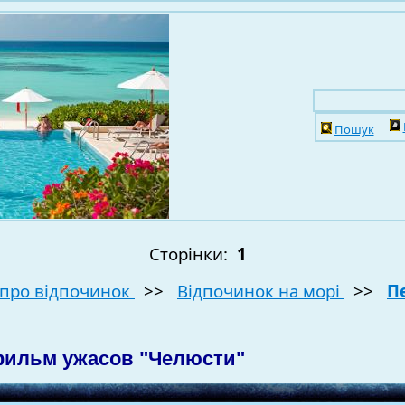
Пошук
Сторінки:
1
про відпочинок
>>
Відпочинок на морі
>>
П
фильм ужасов "Челюсти"