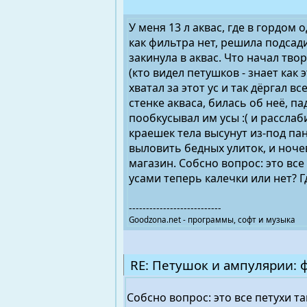
У меня 13 л аквас, где в гордом
как фильтра нет, решила подсади
закинула в аквас. Что начал тво
(кто видел петушков - знает как 
хватал за этот ус и так дёргал 
стенке акваса, билась об неё, па
пообкусывал им усы :( и расслаби
краешек тела высунут из-под па
выловить бедных улиток, и ноче
магазин. Собсно вопрос: это все
усами теперь калечки или нет? Гд
---------------------------
Goodzona.net - программы, софт и музыка
RE: Петушок и ампулярии: 
Собсно вопрос: это все петухи та