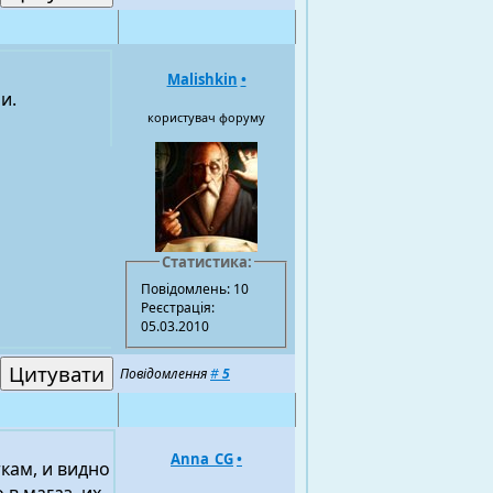
Malishkin
•
и.
користувач форуму
Статистика:
Повідомлень: 10
Реєстрація:
05.03.2010
Повідомлення
#
5
Anna_CG
•
кам, и видно