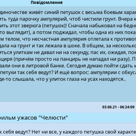
Повідомлення
 одиночестве живёт синий петушок с весьма боевым хара
ть туда парочку ампулярий, чтоб чистили грунт. Вчера к
рить этот зверюга (петушок)! Сначала набыковал на бедн
это выглядит), а потом поджидал, чтобы одна из них пока
всем телом, что несчастная ампулярия отлетала к проти
дала на грунт и так лежала в шоке. В общем, за нескольк
ться улиткам не давал ни на секунду, пас их, ожидая, по
нциря (причём просто на панцирь не нападал ни разу).
вали они в литровой банке. Сегодня думаю пойти сдать 
 петухи так себя ведут? И ещё вопрос: ампулярии с обк
е-то слышала, что у улиток глаза на усах находятся..
03.06.21 - 06:24:09
фильм ужасов "Челюсти"
к себя ведут? Нет ни все, у каждого петушка свой характе