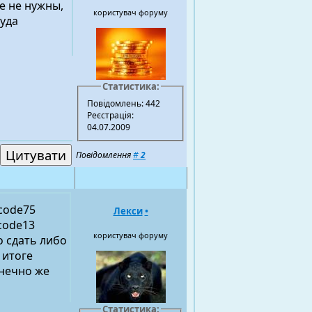
е не нужны,
користувач форуму
туда
Статистика:
Повідомлень: 442
Реєстрація:
04.07.2009
Повідомлення
#
2
code75
Лекси
•
code13
користувач форуму
о сдать либо
 итоге
онечно же
Статистика: