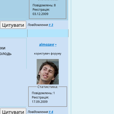
Повідомлень: 8
Реєстрація:
03.12.2009
Повідомлення
#
3
almozavr
•
яхи
молодь
користувач форуму
Статистика:
Повідомлень: 1
Реєстрація:
17.09.2009
Повідомлення
#
4