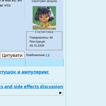
в магаз, их
користувач форуму
ак что
Статистика:
Повідомлень: 46
Реєстрація:
09.10.2009
Повідомлення
#
6
етушок и ампулярии:
ks and side effects discussion
►