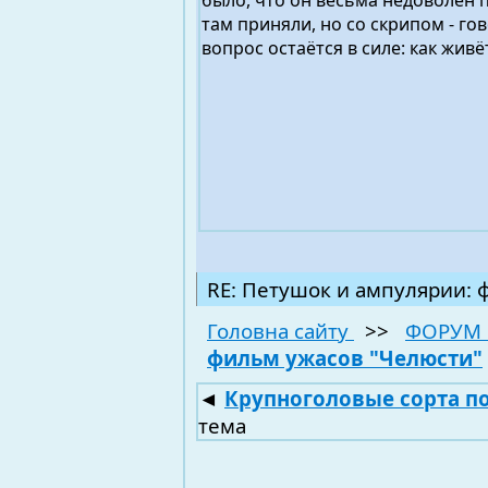
было, что он весьма недоволен 
там приняли, но со скрипом - гов
вопрос остаётся в силе: как жив
RE: Петушок и ампулярии: 
Головна сайту
>>
ФОРУМ 
фильм ужасов "Челюсти"
◄
Крупноголовые сорта п
тема