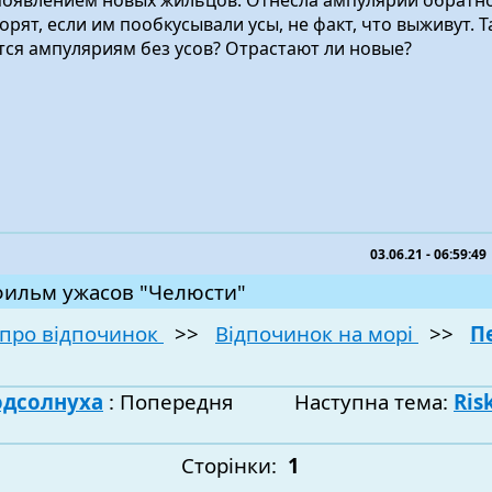
появлением новых жильцов. Отнесла ампулярий обратно 
орят, если им пообкусывали усы, не факт, что выживут. Т
ётся ампуляриям без усов? Отрастают ли новые?
03.06.21 - 06:59:49
фильм ужасов "Челюсти"
про відпочинок
>>
Відпочинок на морі
>>
П
одсолнуха
: Попередня
Наступна тема:
Ris
Сторінки:
1