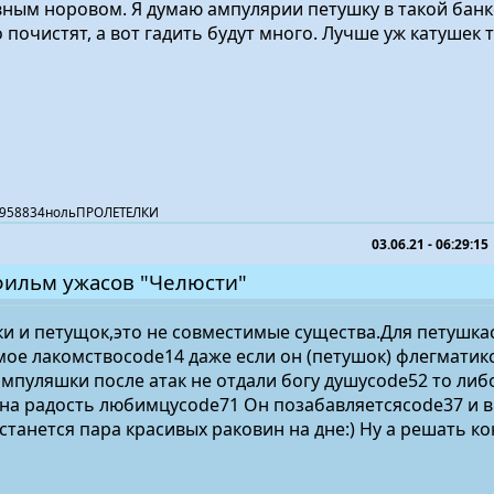
ивным норовом. Я думаю ампулярии петушку в такой банк
 почистят, а вот гадить будут много. Лучше уж катушек 
67958834нольПРОЛЕТЕЛКИ
03.06.21 - 06:29:15
фильм ужасов "Челюсти"
ки и петущок,это не совместимые существа.Для петушка
ое лакомствоcode14 даже если он (петушок) флегматик
ампуляшки после атак не отдали богу душуcode52 то либ
ь на радость любимцуcode71 Он позабавляетсяcode37 и в
станется пара красивых раковин на дне:) Ну а решать к