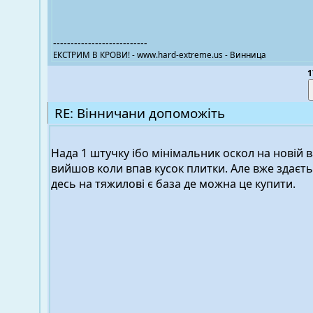
---------------------------
ЕКСТРИМ В КРОВИ! - www.hard-extreme.us - Винница
1
RE: Вінничани допоможіть
Нада 1 штучку ібо мінімальник оскол на новій 
вийшов коли впав кусок плитки. Але вже здаєт
десь на тяжилові є база де можна це купити.