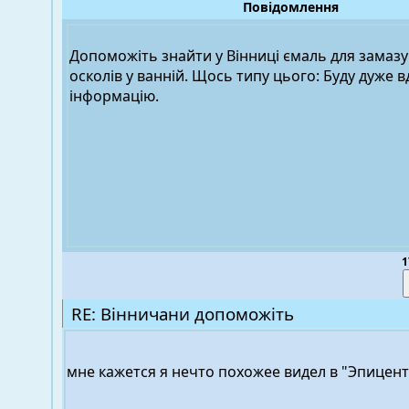
Повідомлення
Допоможіть знайти у Вінниці ємаль для замаз
осколів у ванній. Щось типу цього: Буду дуже 
інформацію.
1
RE: Вінничани допоможіть
мне кажется я нечто похожее видел в "Эпицен