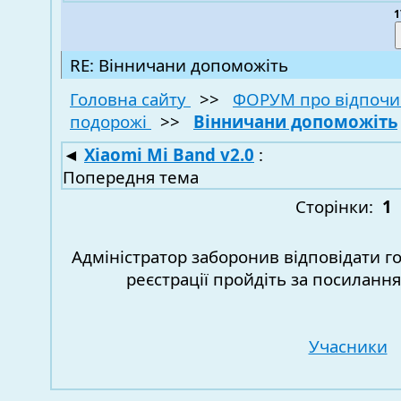
1
RE: Вінничани допоможіть
Головна сайту
>>
ФОРУМ про відпочи
подорожі
>>
Вінничани допоможіть
◄
Xiaomi Mi Band v2.0
:
Попередня тема
Сторінки:
1
Адміністратор заборонив відповідати г
реєстрації пройдіть за посиланн
Учасники