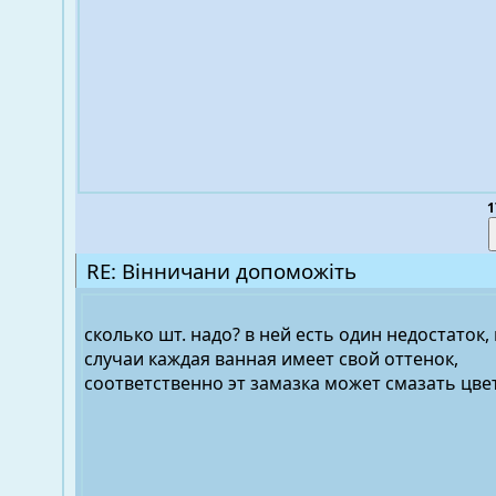
1
RE: Вінничани допоможіть
сколько шт. надо? в ней есть один недостаток,
случаи каждая ванная имеет свой оттенок,
соответственно эт замазка может смазать цвет