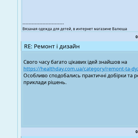
---------------------------
Вязаная одежда для детей, в интернет магазине Валюша
0
RE: Ремонт і дизайн
Свого часу багато цікавих ідей знайшов на
https://healthday.com.ua/category/remont-ta-dy
Особливо сподобались практичні добірки та р
приклади рішень.
0