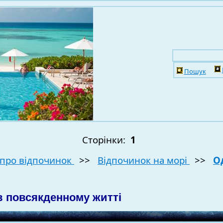
Пошук
Сторінки:
1
про відпочинок
>>
Відпочинок на морі
>>
О
в повсякденному житті