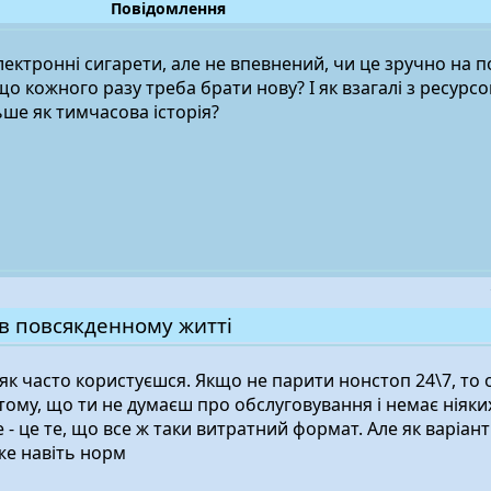
Повідомлення
ктронні сигарети, але не впевнений, чи це зручно на п
що кожного разу треба брати нову? І як взагалі з ресурсо
ше як тимчасова історія?
в повсякденному житті
 як часто користуєшся. Якщо не парити нонстоп 24\7, то о
тому, що ти не думаєш про обслуговування і немає ніяки
е - це те, що все ж таки витратний формат. Але як варіант
же навіть норм