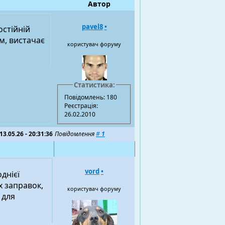
Автор
pavel8
•
остійній
м, вистачає
користувач форуму
Статистика:
Повідомлень: 180
Реєстрація:
26.02.2010
13.05.26 - 20:31:36
Повідомлення
#
1
vord
•
днієї
х заправок,
користувач форуму
 для