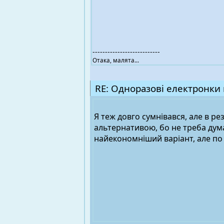
---------------------------
Отака, малята...
RE: Одноразові електронки 
Я теж довго сумнівався, але в ре
альтернативою, бо не треба дума
найекономніший варіант, але п