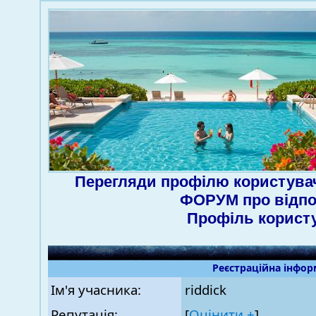
Перегляди профілю користувач
ФОРУМ про відпо
Профіль корист
Реєстраційна інфор
Ім'я учасника:
riddiсk
Репутація:
[
Оцінити ±
]