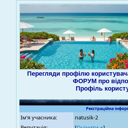
Перегляди профілю користувача
ФОРУМ про відпо
Профіль корист
Реєстраційна інфор
Ім'я учасника:
natusik-2
Репутація:
[
Оцінити ±
]