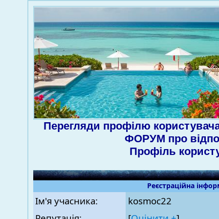
Перегляди профілю користувача
ФОРУМ про відпо
Профіль корист
Реєстраційна інфор
Ім'я учасника:
kosmoc22
Репутація:
[
Оцінити ±
]