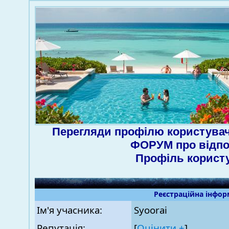
Перегляди профілю користувач
ФОРУМ про відпо
Профіль корист
Реєстраційна інфор
Ім'я учасника:
Syoorai
Репутація:
[
Оцінити ±
]