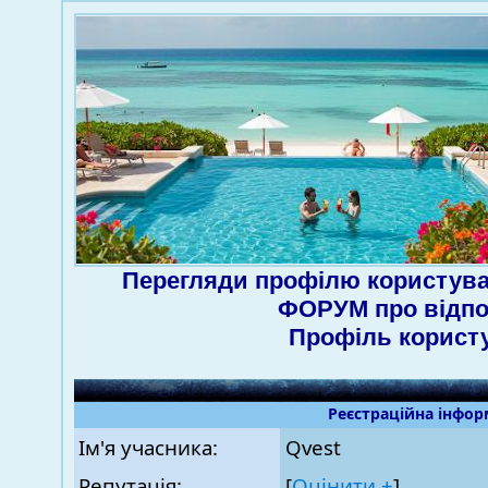
Перегляди профілю користува
ФОРУМ про відпо
Профіль корист
Реєстраційна інфор
Ім'я учасника:
Qvest
Репутація:
[
Оцінити ±
]