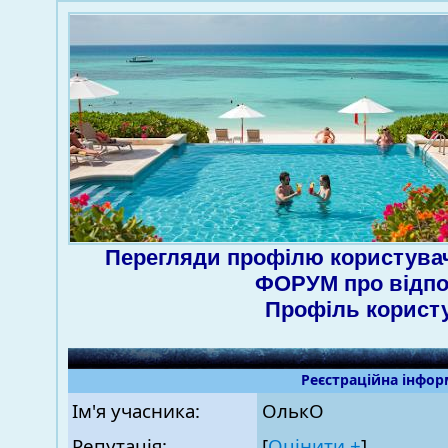
Перегляди профілю користува
ФОРУМ про відпо
Профіль корист
Реєстраційна інфор
Ім'я учасника:
OлькО
Репутація:
[
Оцінити ±
]