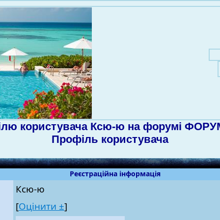
ілю користувача Ксю-ю на форумі ФОРУМ
Профіль користувача
Реєстраційна інформація
Ксю-ю
[
Оцінити ±
]